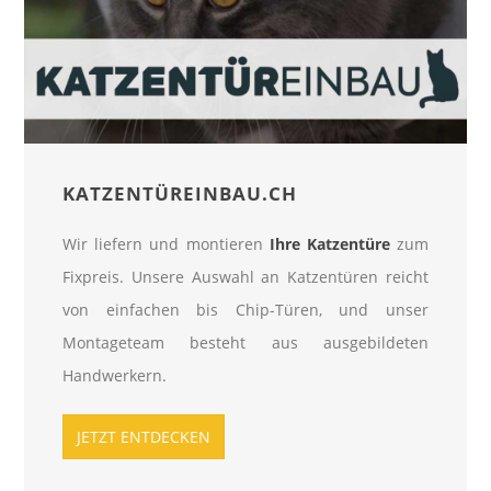
KATZENTÜREINBAU.CH
Wir liefern und montieren
Ihre Katzentüre
zum
Fixpreis. Unsere Auswahl an Katzentüren reicht
von einfachen bis Chip-Türen, und unser
Montageteam besteht aus ausgebildeten
Handwerkern.
JETZT ENTDECKEN